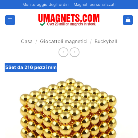
Salta
Monitoraggio degli ordini
Magneti personalizzati
ai
contenuti
Casa
/
Giocattoli magnetici
/
Buckyball
5Set da 216 pezzi mm