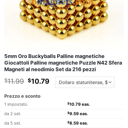
5mm Oro Buckyballs Palline magnetiche
Giocattoli Palline magnetiche Puzzle N42 Sfera
Magneti al neodimio Set da 216 pezzi
Il
Il
11.99
10.79
$
$
prezzo
prezzo
originale
attuale
Prezzo e sconto
era:
è:
1 impostato.
$
10.79 eas.
$11.99.
$10.79.
da 2 set.
$
9.59 eas.
da 5 set.
$
8.59 eas.