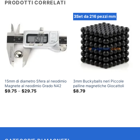
PRODOTTI CORRELATI
3Set da 216 pezzi mm
15mm di diametro Sfera al neodimio
3mm Buckyballs neri Piccole
Magnete al neodimio Grado N42
palline magnetiche Giocattoli
Sfere magnetiche nichelate
Fascia
Palline magnetiche Puzzle Sfera
$
9.75
–
$
29.75
$
8.79
di
N35 Magneti al neodimio Set da
prezzo:
216 pezzi
$9.75
Attraverso
$29.75