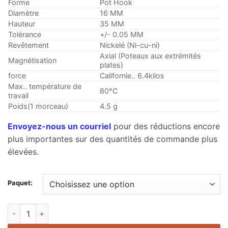
Forme
Pot Hook
Diamètre
16 MM
Hauteur
35 MM
Tolérance
+/- 0.05 MM
Revêtement
Nickelé (Ni-cu-ni)
Axial (Poteaux aux extrémités
Magnétisation
plates)
force
Californie.. 6.4kilos
Max.. température de
80°C
travail
Poids(1 morceau)
4.5 g
Envoyez-nous un courriel
pour des réductions encore
plus importantes sur des quantités de commande plus
élevées.
Paquet:
Aimants de crochet en pot néodyme n50 16 mm dia nickel-pla