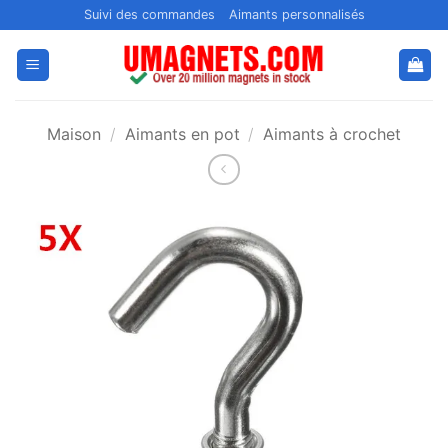
Passer
Suivi des commandes
Aimants personnalisés
au
contenu
Maison
/
Aimants en pot
/
Aimants à crochet