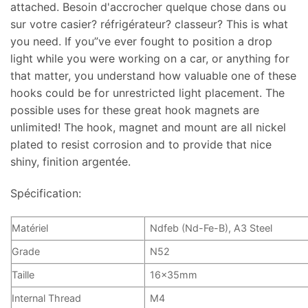
attached
. Besoin d'accrocher quelque chose dans ou
sur votre casier? réfrigérateur? classeur?
This is what
you need
.
If you
”
ve ever fought to position a drop
light while you were working on a car
,
or anything for
that matter
,
you understand how valuable one of these
hooks could be for unrestricted light placement
.
The
possible uses for these great hook magnets are
unlimited
!
The hook
,
magnet and mount are all nickel
plated to resist corrosion and to provide that nice
shiny
, finition argentée.
Spécification:
Matériel
Ndfeb (
Nd-Fe-B
),
A3 Steel
Grade
N52
Taille
16
x35mm
Internal Thread
M4