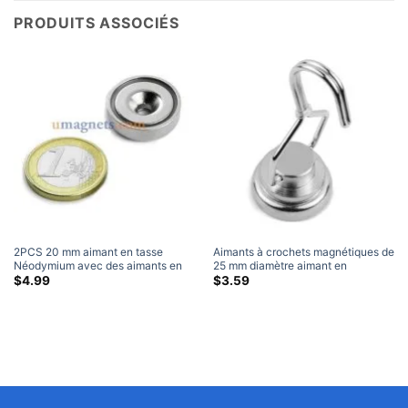
PRODUITS ASSOCIÉS
2PCS 20 mm aimant en tasse
Aimants à crochets magnétiques de
Néodymium avec des aimants en
25 mm diamètre aimant en
pot à trou contre-à-cutation
casqueur néodyme avec crochet
$
4.99
$
3.59
rotatif Strong Salvage Tool Home
Depot