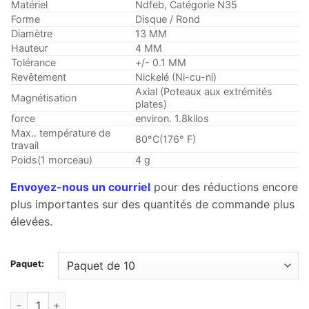
$4.99
Matériel
Ndfeb, Catégorie N35
à
Forme
Disque / Rond
Diamètre
13 MM
travers
Hauteur
4 MM
$28.99
Tolérance
+/- 0.1 MM
Revêtement
Nickelé (Ni-cu-ni)
Axial (Poteaux aux extrémités
Magnétisation
plates)
force
environ. 1.8kilos
Max.. température de
80°C(176° F)
travail
Poids(1 morceau)
4 g
Envoyez-nous un courriel
pour des réductions encore
plus importantes sur des quantités de commande plus
élevées.
Paquet:
13Aimants à disque en néodyme N35, mm x 4mm, aimant plat p