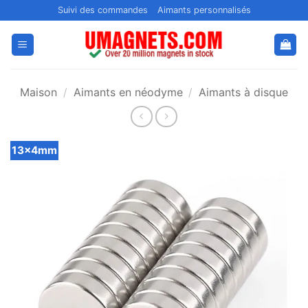
Passer
Suivi des commandes
Aimants personnalisés
au
contenu
Maison
/
Aimants en néodyme
/
Aimants à disque
13x4mm