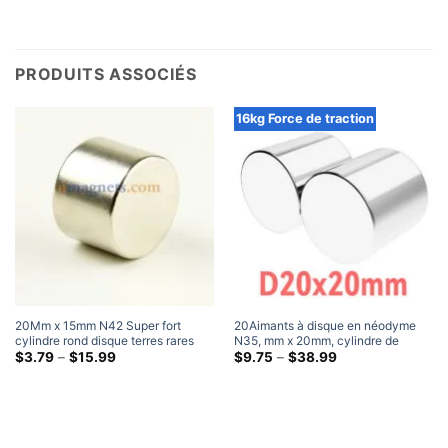
PRODUITS ASSOCIÉS
16kg Force de traction
20Mm x 15mm N42 Super fort
20Aimants à disque en néodyme
cylindre rond disque terres rares
N35, mm x 20mm, cylindre de
néodyme aimants nickelé plat
Gamme
terres rares puissant, aimants
Gamme
$
3.79
–
$
15.99
$
9.75
–
$
38.99
de
de
Magenets
robustes de 20x20mm
prix:
prix:
$3.79
$9.75
à
à
travers
travers
$15.99
$38.99