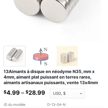
13Aimants à disque en néodyme N35, mm x
4mm, aimant plat puissant en terres rares,
aimants artisanaux puissants, vente 13x4mm
Gamme
4.99
–
28.99
$
$
de
prix:
ID du modèle
D-13-04-N