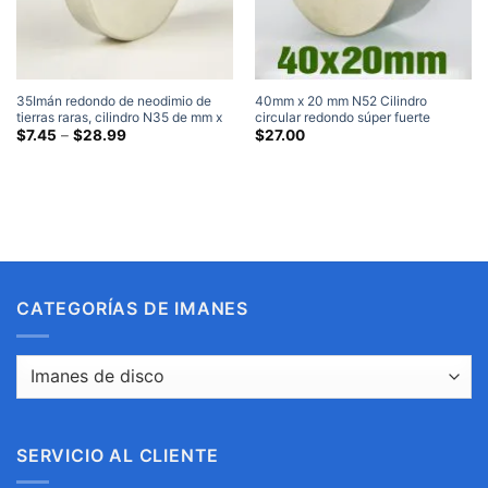
35Imán redondo de neodimio de
40mm x 20 mm N52 Cilindro
tierras raras, cilindro N35 de mm x
circular redondo súper fuerte
10mm, niquelado, imanes circulares
Gama
Imanes de neodimio de tierras raras
$
7.45
–
$
28.99
$
27.00
de
súper fuertes de 35x10mm
Imanes de neodimio grandes
precios:
niquelados
$7.45
a
través
de
$28.99
CATEGORÍAS DE IMANES
SERVICIO AL CLIENTE