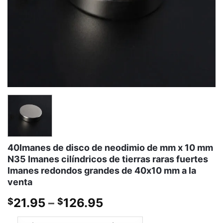
40Imanes de disco de neodimio de mm x 10 mm
N35 Imanes cilíndricos de tierras raras fuertes
Imanes redondos grandes de 40x10 mm a la
venta
Gama
21.95
–
126.95
$
$
de