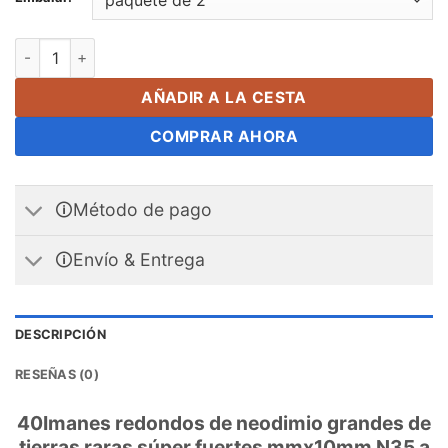
40Imanes de disco de neodimio de mm x 10 mm N35 Imanes cilí
AÑADIR A LA CESTA
COMPRAR AHORA
🛈Método de pago
🛈Envío & Entrega
DESCRIPCIÓN
RESEÑAS (0)
40Imanes redondos de neodimio grandes de
tierras raras súper fuertes mmx10mm N35 a