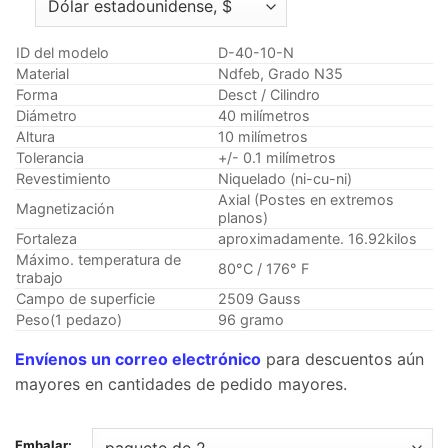
precios:
$21.95
a
ID del modelo
D-40-10-N
través
Material
Ndfeb, Grado N35
Forma
Desct / Cilindro
de
Diámetro
40 milímetros
$126.95
Altura
10 milímetros
Tolerancia
+/- 0.1 milímetros
Revestimiento
Niquelado (ni-cu-ni)
Axial (Postes en extremos
Magnetización
planos)
Fortaleza
aproximadamente. 16.92kilos
Máximo. temperatura de
80°C / 176° F
trabajo
Campo de superficie
2509 Gauss
Peso(1 pedazo)
96 gramo
Envíenos un correo electrónico
para descuentos aún
mayores en cantidades de pedido mayores.
Embalar: