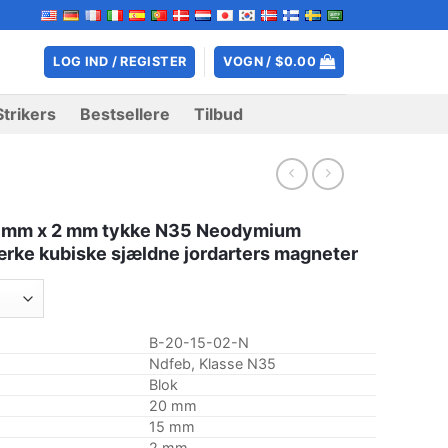
LOG IND / REGISTER
VOGN /
$
0.00
Strikers
Bestsellere
Tilbud
5 mm x 2 mm tykke N35 Neodymium
rke kubiske sjældne jordarters magneter
B-20-15-02-N
Ndfeb, Klasse N35
Blok
20 mm
15 mm
2 mm