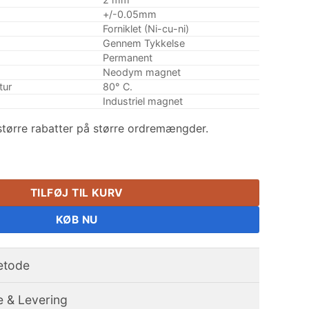
+/-0.05mm
Forniklet (Ni-cu-ni)
Gennem Tykkelse
Permanent
Neodym magnet
tur
80° C.
Industriel magnet
tørre rabatter på større ordremængder.
 x 2 mm tykke N35 Neodymium blokmagneter Stærke kubiske sj
TILFØJ TIL KURV
KØB NU
etode
e & Levering