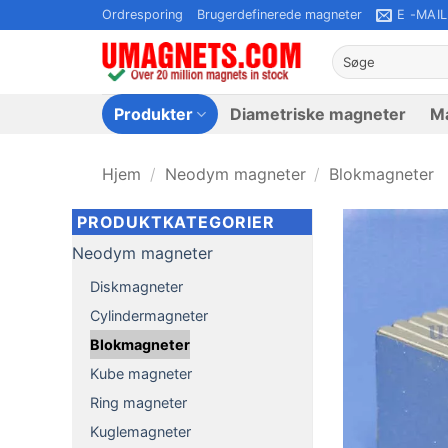
Fortsæt
Ordresporing
Brugerdefinerede magneter
E -MAIL
til
Søg
indhold
efter:
Produkter
Diametriske magneter
Ma
Hjem
/
Neodym magneter
/
Blokmagneter
PRODUKTKATEGORIER
Neodym magneter
Diskmagneter
Cylindermagneter
Blokmagneter
Kube magneter
Ring magneter
Kuglemagneter