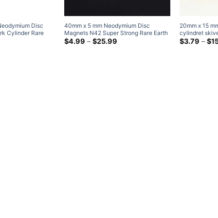
eodymium Disc
40mm x 5 mm Neodymium Disc
20mm x 15 mm
rk Cylinder Rare
Magnets N42 Super Strong Rare Earth
cylindret skiv
eter
Prisklasse:
40x5 mm store køleskabsmagneter
Prisklasse:
neodymmagnet
$
4.99
–
$
25.99
$
3.79
–
$
1
$2.99
$4.99
Home Depot
magneter
ved
ved
$8.99
$25.99