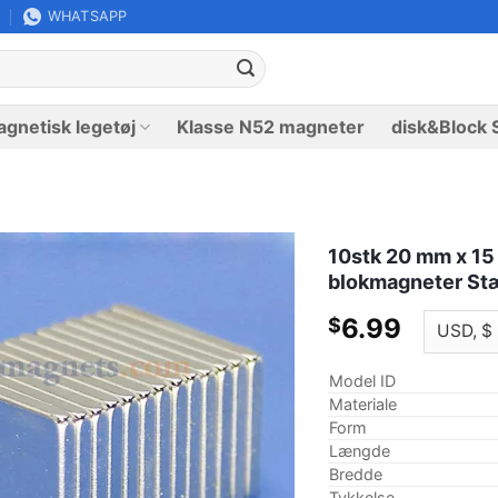
WHATSAPP
gnetisk legetøj
Klasse N52 magneter
disk&Block 
10stk 20 mm x 1
blokmagneter Stæ
6.99
$
Model ID
Materiale
Form
Længde
Bredde
Tykkelse