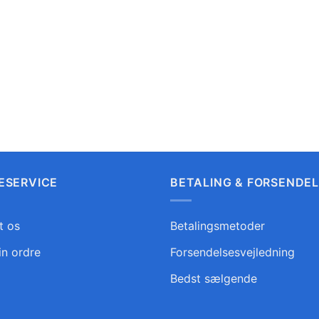
ESERVICE
BETALING & FORSENDE
t os
Betalingsmetoder
in ordre
Forsendelsesvejledning
Bedst sælgende