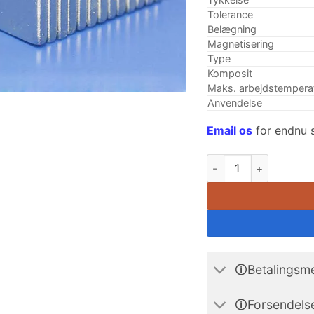
Tolerance
Belægning
Magnetisering
Type
Komposit
Maks. arbejdstempera
Anvendelse
Email os
for endnu s
10stk 20 mm x 15 mm
🛈Betalingsm
🛈Forsendels