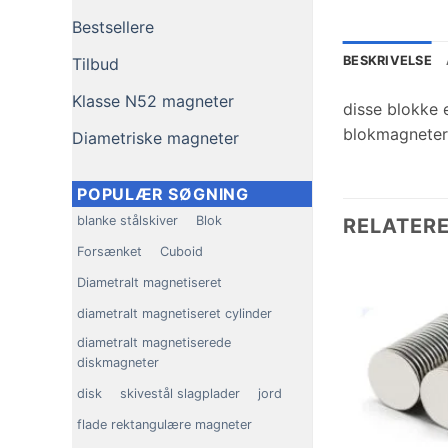
Bestsellere
BESKRIVELSE
Tilbud
Klasse N52 magneter
disse blokke 
blokmagneter 
Diametriske magneter
POPULÆR SØGNING
blanke stålskiver
Blok
RELATER
Forsænket
Cuboid
Diametralt magnetiseret
diametralt magnetiseret cylinder
diametralt magnetiserede
diskmagneter
disk
skivestål slagplader
jord
flade rektangulære magneter