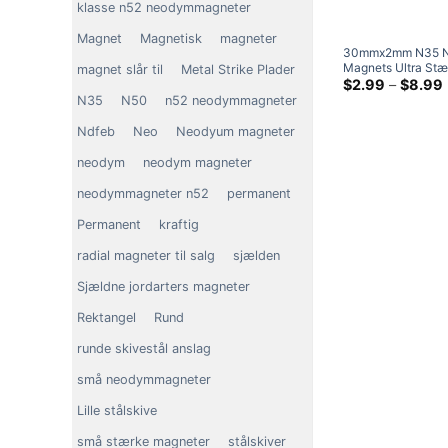
klasse n52 neodymmagneter
Magnet
Magnetisk
magneter
30mmx2mm N35 N
Magnets Ultra Stæ
magnet slår til
Metal Strike Plader
Earth Runde Magn
$
2.99
–
$
8.99
N35
N50
n52 neodymmagneter
Ndfeb
Neo
Neodyum magneter
neodym
neodym magneter
neodymmagneter n52
permanent
Permanent
kraftig
radial magneter til salg
sjælden
Sjældne jordarters magneter
Rektangel
Rund
runde skivestål anslag
små neodymmagneter
Lille stålskive
små stærke magneter
stålskiver