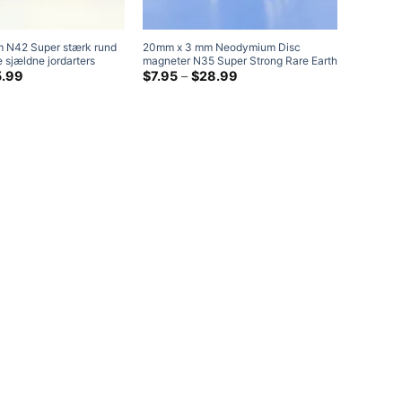
 N42 Super stærk rund
20mm x 3 mm Neodymium Disc
25mm x 
e sjældne jordarters
magneter N35 Super Strong Rare Earth
Magnets 
er Nikkelbelagte flade
Prisklasse:
Cylinder Magnets 20x3 mm Kraftig
Prisklasse:
Rare Ear
5.99
$
7.95
–
$
28.99
$
6.99
$3.79
$7.95
rund magnet
ved
ved
$15.99
$28.99