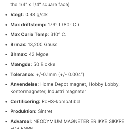
the 1/4
″ x 1/4″
square face
)
Vægt
:
0.98 g/stk
Max driftstemp
:
176° f (80° C.)
Max Curie Temp
:
310° C.
Brmax:
13,200 Gauss
Bhmax:
42 Mgoe
Mængde:
50 Blokke
Tolerance:
+/-0.1mm (+/- 0.004″)
Anvendelse:
Home Depot magnet, Hobby Lobby,
Kontormagneter, Industri magneter
Certificering:
RoHS-kompatibel
Produktion:
Sintret
Advarsel:
NEODYMIUM MAGNETER ER IKKE SIKKRE
FOR BØRN.