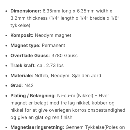
Dimensioner
:
6.35
mm long x 6.35mm width x
3.2mm thickness
(1/4″
length x 1/4
″ bredde x 1/8″
tykkelse)
Komposit:
Neodym magnet
Magnet type:
Permanent
Overflade Gauss:
3780 Gauss
Træk kraft:
ca.. 2.73 lbs
Materiale:
Ndfeb, Neodym, Sjælden Jord
Grad:
N42
Plating / Belægning
:
Ni-cu-ni (Nikkel) – Hver
magnet er belagt med tre lag nikkel, kobber og
nikkel for at give overlegen korrosionsbestandighed
og give en glat og ren finish
Magnetiseringsretning
:
Gennem Tykkelse(
Poles on