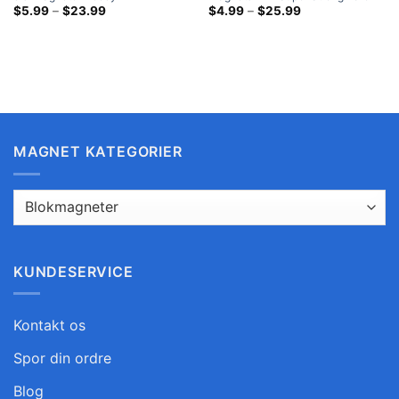
Nikkelbelagt Neo Rare Earth Disk
Prisklasse:
Earth 40x5 mm store
Prisklasse:
$
5.99
–
$
23.99
$
4.99
–
$
25.99
$5.99
$4.99
Magnet
køleskabsmagneter Home Depot
ved
ved
$23.99
$25.99
MAGNET KATEGORIER
KUNDESERVICE
Kontakt os
Spor din ordre
Blog