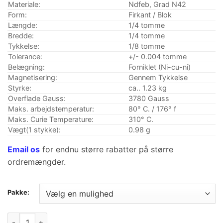
Materiale:
Ndfeb, Grad N42
Form:
Firkant / Blok
Længde:
1/4 tomme
Bredde:
1/4 tomme
Tykkelse:
1/8 tomme
Tolerance:
+/- 0.004 tomme
Belægning:
Forniklet (Ni-cu-ni)
Magnetisering:
Gennem Tykkelse
Styrke:
ca.. 1.23 kg
Overflade Gauss:
3780 Gauss
Maks. arbejdstemperatur:
80° C. / 176° f
Maks.
Curie Temperature
:
310° C.
Vægt(1 stykke):
0.98 g
Email os
for endnu større rabatter på større
ordremængder.
Pakke:
1/4 x 1/4 x 1/8 Inch Neodymium sjældne jordarters blokmagne