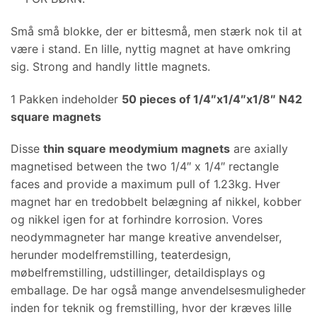
Små små blokke, der er bittesmå, men stærk nok til at
være i stand. En lille, nyttig magnet at have omkring
sig.
Strong and handly little magnets
.
1 Pakken indeholder
50
pieces of 1/4
″x1/4″
x1/8
″
N42
square magnets
Disse
thin square meodymium magnets
are axially
magnetised between the two 1/4
″ x 1/4″
rectangle
faces and provide a maximum pull of 1.23kg
. Hver
magnet har en tredobbelt belægning af nikkel, kobber
og nikkel igen for at forhindre korrosion. Vores
neodymmagneter har mange kreative anvendelser,
herunder modelfremstilling, teaterdesign,
møbelfremstilling, udstillinger, detaildisplays og
emballage. De har også mange anvendelsesmuligheder
inden for teknik og fremstilling, hvor der kræves lille