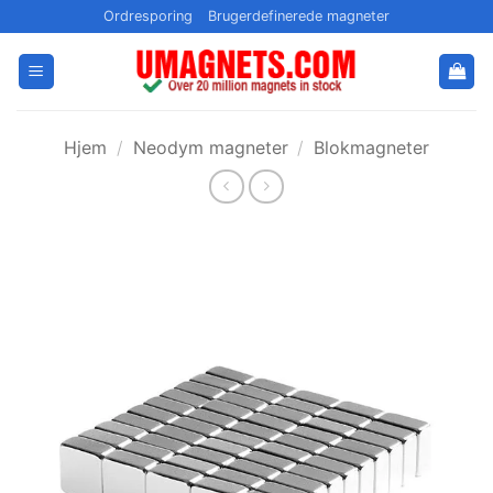
Fortsæt
Ordresporing
Brugerdefinerede magneter
til
indhold
Hjem
/
Neodym magneter
/
Blokmagneter