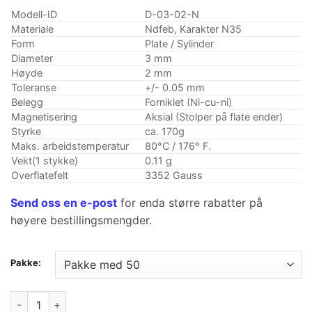
kundevurdering
gjennom
Modell-ID
D-03-02-N
$12.79
Materiale
Ndfeb, Karakter N35
Form
Plate / Sylinder
Diameter
3 mm
Høyde
2 mm
Toleranse
+/- 0.05 mm
Belegg
Forniklet (Ni-cu-ni)
Magnetisering
Aksial (Stolper på flate ender)
Styrke
ca. 170g
Maks. arbeidstemperatur
80°C / 176° F.
Vekt(1 stykke)
0.11 g
Overflatefelt
3352 Gauss
Send oss ​​en e-post
for enda større rabatter på
høyere bestillingsmengder.
Pakke:
3mm x 2mm neodymium plate magneter n35 sterke sjeldne jo