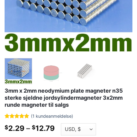
3mm x 2mm neodymium plate magneter n35
sterke sjeldne jordsylindermagneter 3x2mm
runde magneter til salgs
(
1
kundeanmeldelse)
Rangert
1
5
Prisklasse:
2.29
–
12.79
$
$
ut av 5
basert på
$2.29