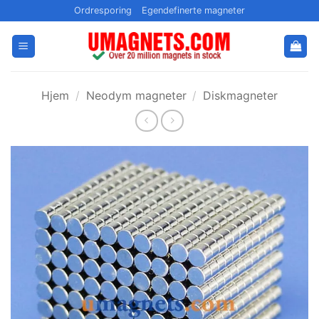
Gå
Ordresporing
Egendefinerte magneter
til
innhold
Hjem
/
Neodym magneter
/
Diskmagneter