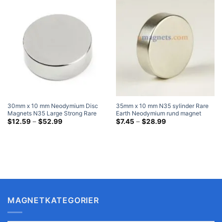
30mm x 10 mm Neodymium Disc
35mm x 10 mm N35 sylinder Rare
Magnets N35 Large Strong Rare
Earth Neodymium rund magnet
Earth Sylinder Magnet 30x10mm
Prisklasse:
Nikkelbelagt 35x10 mm
Prisklasse:
$
12.59
–
$
52.99
$
7.45
–
$
28.99
$12.59
$7.45
Svært store magneter
supersterke sirkulære magneter
gjennom
gjennom
$52.99
$28.99
MAGNETKATEGORIER