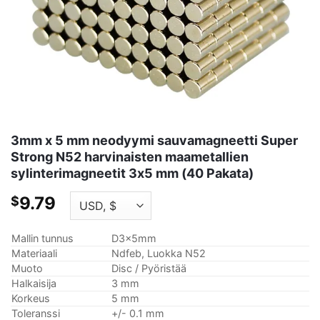
3mm x 5 mm neodyymi sauvamagneetti Super
Strong N52 harvinaisten maametallien
sylinterimagneetit 3x5 mm (40 Pakata)
9.79
$
Mallin tunnus
D3x5mm
Materiaali
Ndfeb, Luokka N52
Muoto
Disc / Pyöristää
Halkaisija
3 mm
Korkeus
5 mm
Toleranssi
+/- 0.1 mm