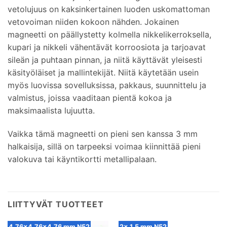
vetolujuus on kaksinkertainen luoden uskomattoman
vetovoiman niiden kokoon nähden. Jokainen
magneetti on päällystetty kolmella nikkelikerroksella,
kupari ja nikkeli vähentävät korroosiota ja tarjoavat
sileän ja puhtaan pinnan, ja niitä käyttävät yleisesti
käsityöläiset ja mallintekijät. Niitä käytetään usein
myös luovissa sovelluksissa, pakkaus, suunnittelu ja
valmistus, joissa vaaditaan pientä kokoa ja
maksimaalista lujuutta.
Vaikka tämä magneetti on pieni sen kanssa 3 mm
halkaisija, sillä on tarpeeksi voimaa kiinnittää pieni
valokuva tai käyntikortti metallipalaan.
LIITTYVÄT TUOTTEET
4.76x4,76x4,76 mm N52
2x 1,5 mm N52