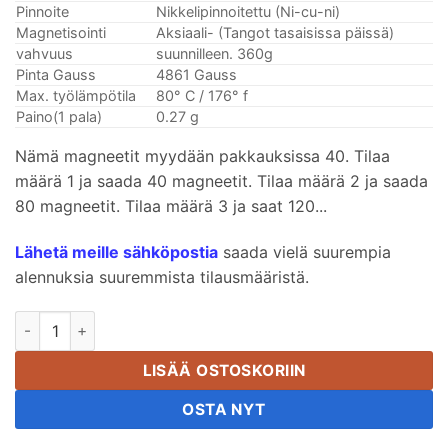
Pinnoite
Nikkelipinnoitettu (Ni-cu-ni)
Magnetisointi
Aksiaali- (Tangot tasaisissa päissä)
vahvuus
suunnilleen. 360g
Pinta Gauss
4861 Gauss
Max. työlämpötila
80° C / 176° f
Paino(1 pala)
0.27 g
Nämä magneetit myydään pakkauksissa 40. Tilaa
määrä 1 ja saada 40 magneetit. Tilaa määrä 2 ja saada
80 magneetit. Tilaa määrä 3 ja saat 120...
Lähetä meille sähköpostia
saada vielä suurempia
alennuksia suuremmista tilausmääristä.
3mm x 5 mm neodyymi sauvamagneetti Super Strong N52 harvi
LISÄÄ OSTOSKORIIN
OSTA NYT