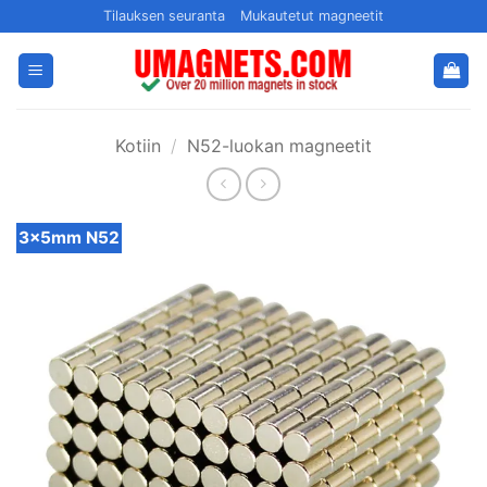
Siirry
Tilauksen seuranta
Mukautetut magneetit
sisältöön
Kotiin
/
N52-luokan magneetit
3x5mm N52