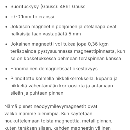
Suorituskyky (Gauss): 4861 Gauss
+/-0.1mm toleranssi
Jokaisen magneetin pohjoinen ja etelänapa ovat
halkaisijaltaan vastapäätä 5 mm
Jokainen magneetti voi tukea jopa 0,36 kg:n
teräspainoa pystysuunnassa magneettipinnasta, kun
se on kosketuksessa pehmeän teräspinnan kanssa
Erinomainen demagnetisaatiokestävyys
Pinnoitettu kolmella nikkelikerroksella, kuparia ja
nikkeliä vähentämään korroosiota ja antamaan
sileän ja puhtaan pinnan
Nämä pienet neodyymilevymagneetit ovat
valikoimamme pienimpiä. Kun käytetään
houkuttelemaan toista magneettia, metallipinnan,
kuten teräksen sijaan, kahden magneetin välinen