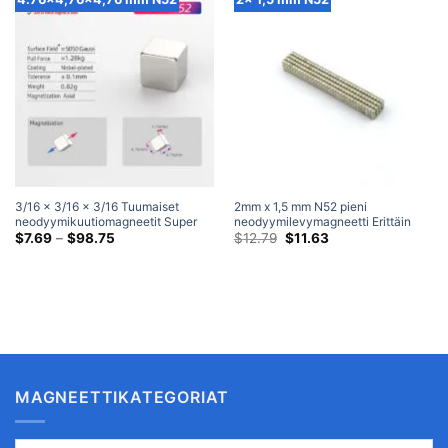
3/16 x 3/16 x 3/16 Tuumaiset
2mm x 1,5 mm N52 pieni
neodyymikuutiomagneetit Super
neodyymilevymagneetti Erittäin
Strong N52 harvinaisten
Hintaluokka:
vahva pyöreä harvinaisen
Alkuperäinen
Nykyinen
$
7.69
–
$
98.75
$
12.79
$
11.63
$7.69
hinta
hinta
maametallien pienet
maametallin mini ultraohuet pienet
kautta
oli:
on:
kuutiomagneetit
magneetit (100 Pakata)
$98.75
$12.79.
$11.63.
(4.76×4.76×4.76mm)
MAGNEETTIKATEGORIAT