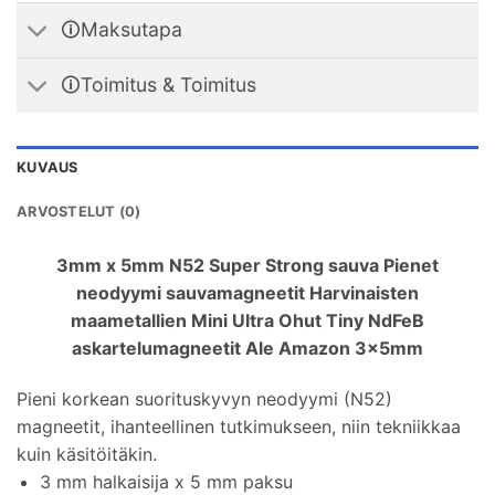
🛈Maksutapa
🛈Toimitus & Toimitus
KUVAUS
ARVOSTELUT (0)
3mm x 5mm N52 Super Strong sauva Pienet
neodyymi sauvamagneetit Harvinaisten
maametallien Mini Ultra Ohut Tiny NdFeB
askartelumagneetit Ale Amazon 3x5mm
Pieni korkean suorituskyvyn neodyymi (N52)
magneetit, ihanteellinen tutkimukseen, niin tekniikkaa
kuin käsitöitäkin.
3 mm halkaisija x 5 mm paksu