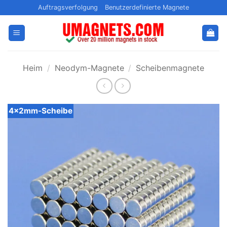
Zum
Auftragsverfolgung
Benutzerdefinierte Magnete
Inhalt
springen
Heim
/
Neodym-Magnete
/
Scheibenmagnete
4x2mm-Scheibe