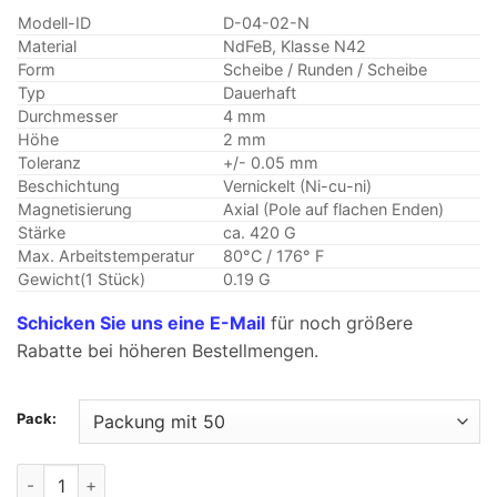
auf
durch
Kundenbewertungen
Modell-ID
D-04-02-N
$15.98
Material
NdFeB, Klasse N42
Form
Scheibe / Runden / Scheibe
Typ
Dauerhaft
Durchmesser
4 mm
Höhe
2 mm
Toleranz
+/- 0.05 mm
Beschichtung
Vernickelt (Ni-cu-ni)
Magnetisierung
Axial (Pole auf flachen Enden)
Stärke
ca. 420 G
Max. Arbeitstemperatur
80°C / 176° F
Gewicht(1 Stück)
0.19 G
Schicken Sie uns eine E-Mail
für noch größere
Rabatte bei höheren Bestellmengen.
Pack:
4mm x 2 mm N42 runde Mini-Scheibenmagnete aus seltenen E