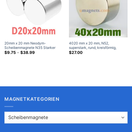
20mm x 20 mm Neodym-
4020 mm x 20 mm, N52,
Scheibenmagnete N35 Starker
superstark, rund, kreisförmig,
Seltenerd-Zylindermagnet 20 x 20
Preisklasse:
Zylinder, seltene Erden, Neodym-
$
9.75
–
$
38.99
$
27.00
$9.75
mm Hochleistungsmagnete
Magnete, vernickelt, große
durch
Neodym-Magnete
$38.99
MAGNETKATEGORIEN