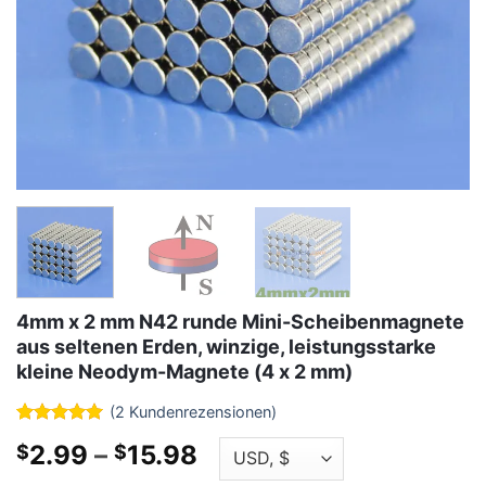
4mm x 2 mm N42 runde Mini-Scheibenmagnete
aus seltenen Erden, winzige, leistungsstarke
kleine Neodym-Magnete (4 x 2 mm)
(
2
Kundenrezensionen)
Bewertet
2
5
Preisklasse:
2.99
–
15.98
$
$
von 5
bezogen
$2.99