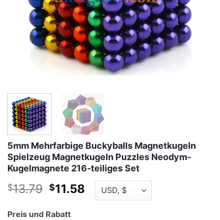
5mm Mehrfarbige Buckyballs Magnetkugeln
Spielzeug Magnetkugeln Puzzles Neodym-
Kugelmagnete 216-teiliges Set
Originalpreis
Aktueller
13.79
11.58
$
$
war:
Preis
$13.79.
ist:
Preis und Rabatt