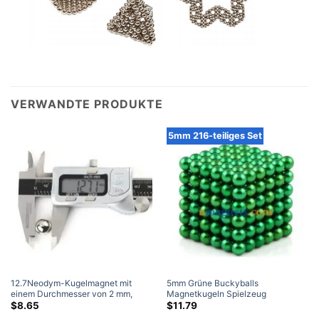
VERWANDTE PRODUKTE
5mm 216-teiliges Set
12.7Neodym-Kugelmagnet mit
5mm Grüne Buckyballs
einem Durchmesser von 2 mm,
Magnetkugeln Spielzeug
Güteklasse N42, seltene
Magnetkugeln Puzzles N42 Kugel
$
8.65
$
11.79
Erdmagnetkugeln, vernickelt (2
Neodym-Magnete 216-teiliges Set