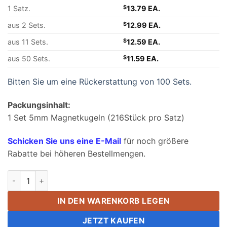
$11.58.
1 Satz.
$
13.79 EA.
aus 2 Sets.
$
12.99 EA.
aus 11 Sets.
$
12.59 EA.
aus 50 Sets.
$
11.59 EA.
Bitten Sie um eine Rückerstattung von 100 Sets.
Packungsinhalt:
1 Set 5mm Magnetkugeln (216Stück pro Satz)
Schicken Sie uns eine E-Mail
für noch größere
Rabatte bei höheren Bestellmengen.
5mm Mehrfarbige Buckyballs Magnetkugeln Spielzeug Magne
IN DEN WARENKORB LEGEN
JETZT KAUFEN