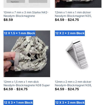
10mm x 7 mm x 3 mm Starke N42-
12mm x 1 mm x 1 mm dicker
Neodym-Blockmagnete
Neodym-Blockmagnet N35,
Leistungsstarke rechteckige
superstarker 12 x 1 x 1 mm großer,
Preisklasse:
$
8.59
$
4.59
–
$
24.75
$4.59
Seltenerdmagnete (20 Pack)
rechteckiger Seltenerdmagnet
durch
$24.75
12 X 1.5 x 1 mm Block
12 X 2 x 2 mm Block
12mm x 1,5 mm x 1 mm dick
12mm x 2 mm x 2 mm dicker
Neodym-Blockmagnete N38 Super
Neodym-Blockmagnet N38,
Strong 12×1.5x1mm Seltenerd-
Preisklasse:
superstarker 12 x 2 x 2 mm großer,
Preisklasse:
$
4.59
–
$
24.75
$
4.59
–
$
24.75
$4.59
$4.59
Rechteckmagnet
rechteckiger Seltenerdmagnet
durch
durch
$24.75
$24.75
12 X 3 x 1 mm Block
12 X 3 x 2 mm Block