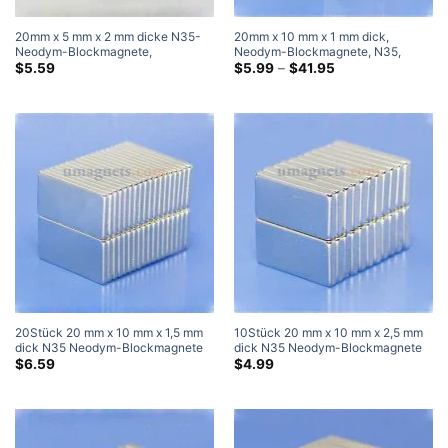
20mm x 5 mm x 2 mm dicke N35-
20mm x 10 mm x 1 mm dick,
Neodym-Blockmagnete,
Neodym-Blockmagnete, N35,
superstarke, flache, dünne,
starke seltene Erden, rechteckige
Preisklasse:
$
5.59
$
5.99
–
$
41.95
$5.99
rechteckige Magnete, Verkauf bei
Magnete, 20 x 10 x 1 mm, flache
durch
Walmart Home Depot
Magnete
$41.95
20Stück 20 mm x 10 mm x 1,5 mm
10Stück 20 mm x 10 mm x 2,5 mm
dick N35 Neodym-Blockmagnete
dick N35 Neodym-Blockmagnete
Superstarke Magnete
Superstarke Magnete
$
6.59
$
4.99