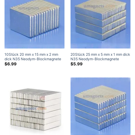
10Stück 20 mm x 15 mm x 2 mm
20Stück 25 mm x 5 mm x 1 mm dick
dick N35 Neodym-Blockmagnete
N35 Neodym-Blockmagnete
Starke quaderförmige
Superstarke Magnete
$
6.99
$
5.99
Seltenerdmagnete