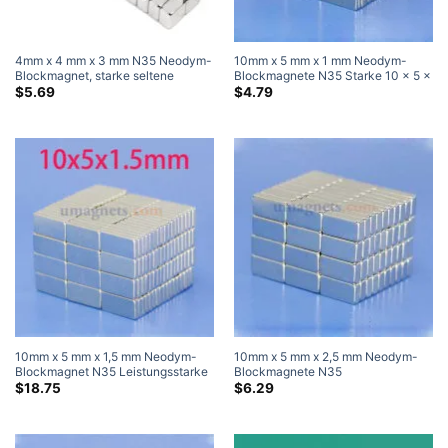
4mm x 4 mm x 3 mm N35 Neodym-
10mm x 5 mm x 1 mm Neodym-
Blockmagnet, starke seltene
Blockmagnete N35 Starke 10 x 5 x
Erden-Würfelmagnete zum Basteln,
1 mm Neodym-Seltenerd-
$
5.69
$
4.79
4 x 4 x 3 mm (50 Pack)
Rechteckmagnete
10mm x 5 mm x 1,5 mm Neodym-
10mm x 5 mm x 2,5 mm Neodym-
Blockmagnet N35 Leistungsstarke
Blockmagnete N35
rechteckige Seltenerdmagnete
Leistungsstarke seltene Erden-
$
18.75
$
6.29
zum Verkauf 10 x 5 x 1,5 mm
Rechteckmagnete zum Verkauf 10
x 5 x 2,5 mm (20 Pack)