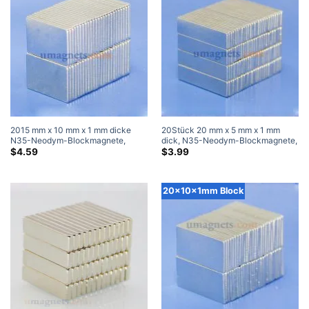
2015 mm x 10 mm x 1 mm dicke
20Stück 20 mm x 5 mm x 1 mm
N35-Neodym-Blockmagnete,
dick, N35-Neodym-Blockmagnete,
superstarke Magnete
superstarke Magnete
$
4.59
$
3.99
20x10x1mm Block