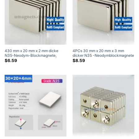
430 mm x 20 mm x 2 mm dicke
4PCs 30 mm x 20 mm x 3 mm
N35-Neodym-Blockmagnete,
dicker N35 -Neodymblockmagnete
superstarke Magnete
Super starke Magnete
$
6.59
$
8.59
30x20x4mm