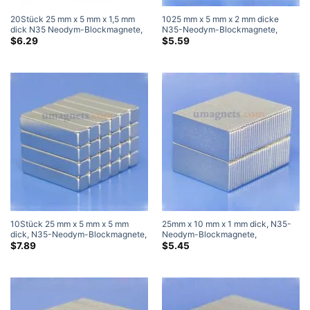
20Stück 25 mm x 5 mm x 1,5 mm
1025 mm x 5 mm x 2 mm dicke
dick N35 Neodym-Blockmagnete,
N35-Neodym-Blockmagnete,
superstarke Magnete
superstarke Magnete
$
6.29
$
5.59
10Stück 25 mm x 5 mm x 5 mm
25mm x 10 mm x 1 mm dick, N35-
dick, N35-Neodym-Blockmagnete,
Neodym-Blockmagnete,
superstarke Magnete
superstarke Seltenerd-
$
7.89
$
5.45
Stabmagnete, 25 x 10 x 1 mm (10
Pack)