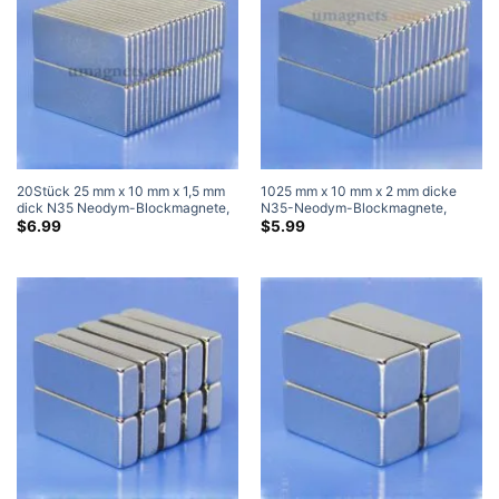
20Stück 25 mm x 10 mm x 1,5 mm
1025 mm x 10 mm x 2 mm dicke
dick N35 Neodym-Blockmagnete,
N35-Neodym-Blockmagnete,
superstarke Magnete
superstarke Magnete
$
6.99
$
5.99