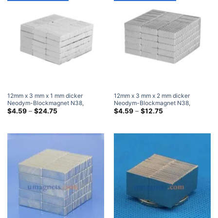
12mm x 3 mm x 1 mm dicker
12mm x 3 mm x 2 mm dicker
Neodym-Blockmagnet N38,
Neodym-Blockmagnet N38,
superstarker 12 x 3 x 1 mm großer,
Preisklasse:
superstarker 12 x 3 x 2 mm großer,
Preisklasse:
$
4.59
–
$
24.75
$
4.59
–
$
12.75
$4.59
$4.59
rechteckiger Seltenerdmagnet
rechteckiger Seltenerdmagnet
durch
durch
$24.75
$12.75