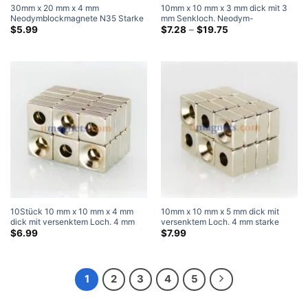
30mm x 20 mm x 4 mm
10mm x 10 mm x 3 mm dick mit 3
Neodymblockmagnete N35 Starke
mm Senkloch. Neodym-
Seltenerd rechteckige Magnete 30
Senkblockmagnete mit einzelnem
Preisklasse:
$
5.99
$
7.28
–
$
19.75
$7.28
x 20 x 4 mm Handwerksmagnete
Senkloch für #3 Schrauben
durch
$19.75
10Stück 10 mm x 10 mm x 4 mm
10mm x 10 mm x 5 mm dick mit
dick mit versenktem Loch. 4 mm
versenktem Loch. 4 mm starke
starke N35-Block-Rechteck-
N35-Block-Rechteck-
$
6.99
$
7.99
Versenkmagnete, vernickelt
Versenkmagnete, vernickelt
1
2
3
4
5