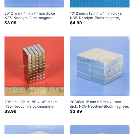
2012 mm x 4 mm x 1 mm dicke
1012 mm x 12 mm x 1 mm dicke
N35-Neodym-Blockmagnete,
N35-Neodym-Blockmagnete,
superstarke Magnete
superstarke Magnete
$
3.99
$
4.99
20Stück 1/2″ x 1/8″ x 1/8″ dicke
20Stück 15 mm x 5 mm x 1 mm
N35-Neodym-Blockmagnete,
dick, N35-Neodym-Blockmagnete,
leistungsstarke Magnete
superstarke Magnete
$
3.99
$
3.99