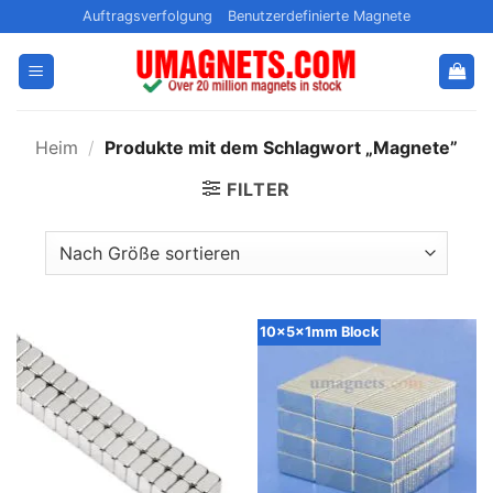
Zum
Auftragsverfolgung
Benutzerdefinierte Magnete
Inhalt
springen
Heim
/
Produkte mit dem Schlagwort „Magnete”
FILTER
10x5x1mm Block