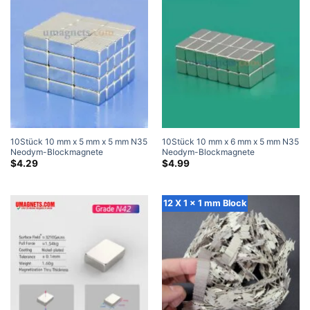
10Stück 10 mm x 5 mm x 5 mm N35
10Stück 10 mm x 6 mm x 5 mm N35
Neodym-Blockmagnete
Neodym-Blockmagnete
Hochleistungsmagnete
Hochleistungsmagnete
$
4.29
$
4.99
12 X 1 x 1 mm Block