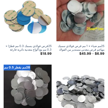
25مم ضياء × 1 مم قرص فولاذي سميك
25قرص فولاذي بسمك 0.3 مم قطرًا ×
مهاجم قرص معدني مستدير من الفولاذ
0.3 مم مع ألواح معدنية دائرية فارغة
النطاق
لاصقة 3M (100 علية)
$
18.99
$
45.99
–
$
6.99
السعري:
$6.99
خلال
$45.99
28مم بقطر 0.5 مم