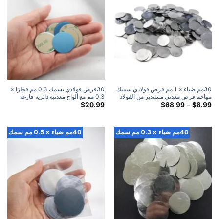
30مم ضياء × 1 مم قرص فولاذي سميك
30قرص فولاذي بسمك 0.3 مم قطرًا ×
مهاجم قرص معدني مستدير من الفولاذ
0.3 مم مع ألواح معدنية دائرية فارغة
النطاق
لاصقة 3M (100 علية)
$
20.99
$
68.99
–
$
8.99
السعري:
$8.99
خلال
$68.99
40مم ضياء × 0.3 مم سمك
40مم ضياء × 0.5 مم سمك