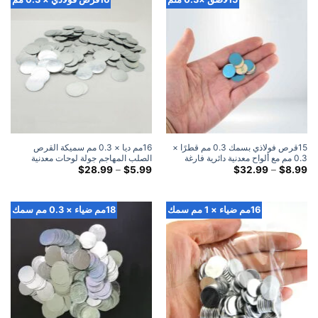
15قرص فولاذي بسمك 0.3 مم قطرًا ×
16مم ديا × 0.3 مم سميكة القرص
0.3 مم مع ألواح معدنية دائرية فارغة
الصلب المهاجم جولة لوحات معدنية
لاصقة 3M
النطاق
فارغة القرص الصلب
النطاق
$
28.99
–
$
5.99
$
32.99
–
$
8.99
السعري:
السعري:
$5.99
$8.99
خلال
خلال
$28.99
$32.99
16مم ضياء × 1 مم سمك
18مم ضياء × 0.3 مم سمك