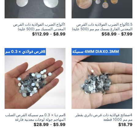
0.5ألواح الضرب الفولاذية ذات القرص
1ألواح الضرب الفولاذية ذات القرص
المعدني الفارغ بسمك مم مم (500 علية)
المعدني السميك مم (500 علية)
النطاق
النطاق
$
112.99
–
$
8.99
$
58.99
–
$
7.99
السعري:
السعري:
$8.99
$7.99
خلال
خلال
$112.99
$58.99
4MM DIAX0.3MM سميكة
8قرص فولاذي × 0.3 مم
4صفائح فولاذية ذات قرص دائري بقطر
8مم ديا × 0.3 مم سميكة القرص الصلب
مم مم 1000 قطعة
المهاجم جولة لوحات معدنية فارغة
القرص الصلب
النطاق
$
28.99
–
$
5.99
$
18.79
السعري:
$5.99
خلال