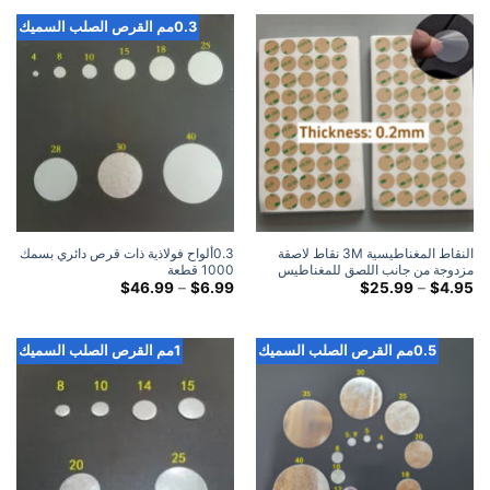
0.3مم القرص الصلب السميك
النقاط المغناطيسية 3M نقاط لاصقة
0.3ألواح فولاذية ذات قرص دائري بسمك
مزدوجة من جانب اللصق للمغناطيس
1000 قطعة
مستودع المنزل
النطاق
النطاق
$
46.99
–
$
6.99
$
25.99
–
$
4.95
السعري:
السعري:
$6.99
$4.95
خلال
خلال
$46.99
$25.99
0.5مم القرص الصلب السميك
1مم القرص الصلب السميك