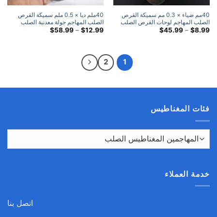
40مم ضياء × 0.3 مم سميكة القرص
40ملم ديا × 0.5 ملم سميكة القرص
الصلب المهاجم لوحات القرص الصلب
الصلب المهاجم جولة معدنية الصلب
المعدنية المستديرة
النطاق
لوحات الضرب القرص
النطاق
$
58.99
–
$
12.99
$
45.99
–
$
8.99
السعري:
السعري:
$12.99
$8.99
خلال
خلال
$58.99
$45.99
2
1
فئات المغناطيس
خدمة العملاء
اتصل بنا