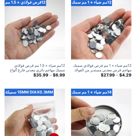
$35.99
$35.99
12مم ضياء × 1 مم سمك
12قرص فولاذي × 1.5 مم
12مم ضياء × 1 مم قرص فولاذي سميك
12مم ضياء × 1.5 مم قرص فولاذي
مهاجم قرص معدني مستدير من الفولاذ
سميك مهاجم دائري معدني فارغ ألواح
النطاق
فولاذية
النطاق
$
35.99
–
$
6.99
$
27.99
–
$
4.29
السعري:
السعري:
$6.99
$4.29
خلال
خلال
$35.99
$27.99
14مم ضياء × 1 مم سمك
15MM DIAX0.3MM سميكة