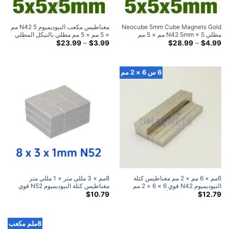
Neocube 5mm Cube Magnets Gold
مغناطيس مكعب النيوديميوم N42 5 مم
مطلي N42 5mm × 5 مم × 5 مم
× 5 مم × 5 مم مطلي بالنيكل المطلي
مغناطيس النيوديميوم
النطاق
النطاق
بالنيكل المغناطيسات المكعبات الأرضية
$
23.99
–
$
3.99
$
28.99
–
$
4.99
السعري:
السعري:
النادرة الأمازون
$3.99
$4.99
خلال
خلال
$23.99
$28.99
6 س 6 × 2 مم
6مم × 6 مم × 2 مم مغناطيس كتلة
8مم × 3 مللي متر × 1 مللي متر
النيوديميوم N42 قوي 6 × 6 × 2 مم
مغناطيس كتلة النيوديميوم N52 قوي
مغناطيس كتلة نادر الأرض مغناطيس بيع
8x3x1 مللي متر كتلة مغناطيس نادر
$
10.79
$
12.79
الأرض شريط المغناطيس بيع
8ملم مكعب