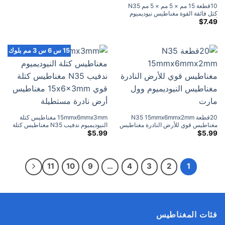
10قطعة 15 مم × 5 مم × 5 مم N35
كتل فائقة القوة مغناطيس نيوديميوم
أرضي نادر
$
7.49
15 س 6 س 3 مم بلوك
20قطعة N35 15mmx6mmx2mm
15mmx6mmx3mm مغناطيس كتلة
مغناطيس قوي للأرض النادرة مغناطيس
النيوديميوم ندفيب N35 مغناطيس كتلة
النيوديميوم وول مارت
قوي 15x6x3mm مغناطيس أرض نادرة
$
5.99
$
5.99
مستطيلة
11
10
9
…
4
3
2
1
فئات المغناطيس