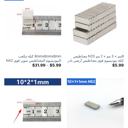
8مم × 3 مم × 2 مم N35 مغناطيس
8mmx8mmx8mm كتلة مكعب
كتلة نيوديميوم قوي مغناطيس أرضي نادر
النيوديميوم المغناطيس سوبر قوي N42
قوي 8x3x2mm (50 علية)
النطاق
مكعب المغناطيس 8mm الأرض النادرة
$
31.99
–
$
5.99
$
5.99
السعري:
مربع المغناطيس
$5.99
خلال
$31.99
10x1x1mm N52