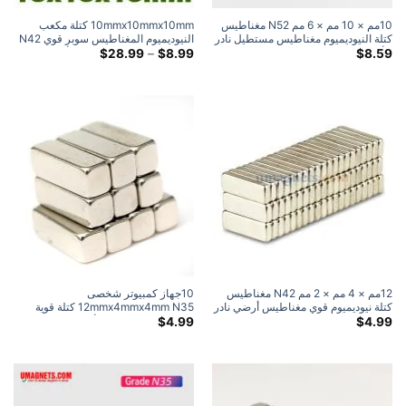
10مم × 10 مم × 6 مم N52 مغناطيس
10mmx10mmx10mm كتلة مكعب
كتلة النيوديميوم مغناطيس مستطيل نادر
النيوديميوم المغناطيس سوبر قوي N42
للأرض مغناطيس حرفي (5 علية)
النطاق
مكعب مغناطيس نادر كتلة الأرض
$
28.99
–
$
8.99
$
8.59
السعري:
المغناطيس
$8.99
خلال
$28.99
12مم × 4 مم × 2 مم N42 مغناطيس
10جهاز كمبيوتر شخصى
كتلة نيوديميوم قوي مغناطيس أرضي نادر
12mmx4mmx4mm N35 كتلة قوية
مستطيل مغناطيس الثلاجة (20قطعة/
مغناطيس نيوديميوم الأرض النادرة
$
4.99
$
4.99
الحزمة)
مغناطيس عالي الطاقة