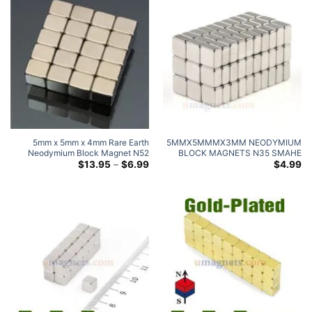
5
mm x 5mm x 4mm Rare Earth
5MMX5MMMX3MM NEODYMIUM
Neodymium Block Magnet N52
BLOCK MAGNETS N35 SMAHE
RUND FLAT RECTANGL
النطاق
Strong Cuboid Magnet 5x5x4mm
$
13.95
–
$
6.99
$
4.99
السعري:
Rectangular Magnets
$6.99
خلال
$13.95