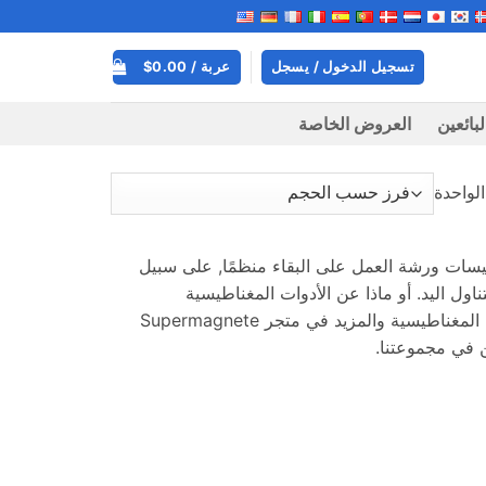
تسجيل الدخول / يسجل
عربة /
0.00
$
بائعين
العروض الخاصة
لواحدة
سات ورشة العمل على البقاء منظمًا, على سبيل
اول اليد. أو ماذا عن الأدوات المغناطيسية
لمساعدتك? القفازات المغناطيسية, مغناطيس اللحام, يمكن العثور على أدوات الالتقاط المغناطيسية والمزيد في متجر Supermagnete
ن في مجموعتنا.