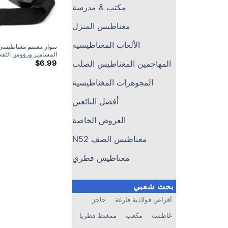
مكتب & مدرسة
مغناطيس المنزل
الألعاب المغناطيسية
سوار معصم مغناطيسي
المسامير ورؤوس الثق
$
6.99
المهاجمين المغناطيس الصلب
المجوهرات المغناطيسية
أفضل البائعين
العروض الخاصة
مغناطيس الصف N52
مغناطيس قطري
بحث شعبي
أقراص فولاذية فارغة
حاجز
غاطسة
مكعب
ممغنط قطريا