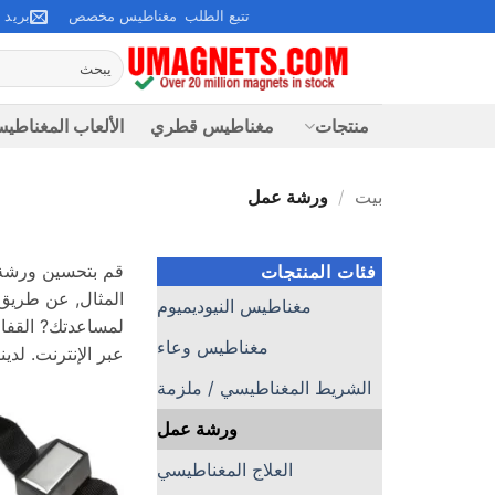
خطي
تتبع الطلب
مغناطيس مخصص
بريد 
لمحتوى
بحث
عن:
منتجات
مغناطيس قطري
الألعاب المغناطيس
بيت
/
ورشة عمل
قم بتحسين ورشة 
فئات المنتجات
المثال, عن طريق إ
مغناطيس النيوديميوم
مغناطيس وعاء
عبر الإنترنت. لدي
الشريط المغناطيسي / ملزمة
ورشة عمل
العلاج المغناطيسي