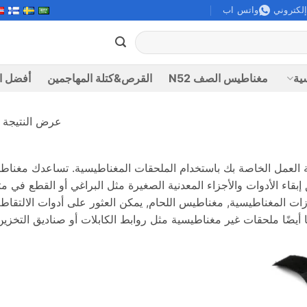
إلكتروني
واتس اب
ية
مغناطيس الصف N52
القرص&كتلة المهاجمين
أفضل ال
عرض النتيجة ا
العمل الخاصة بك باستخدام الملحقات المغناطيسية. تساعدك مغناطي
بقاء الأدوات والأجزاء المعدنية الصغيرة مثل البراغي أو القطع في متن
نا أيضًا ملحقات غير مغناطيسية مثل روابط الكابلات أو صناديق التخزي