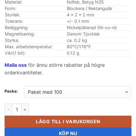
$20.99
Material:
Ndfeb, Betyg N35
Form:
Blockera / Rektangulär
Storlek:
4 x 2 x 2 mm
Tolerans:
+/- 0.1 mm
Beläggning:
Nickelpläterad (Ni-cu-ni)
Magnetisering:
Genom Tjocklek
Styrka:
ca. 0.2 kg
Max. arbetstemperatur:
80°C/176°F
Vikt(1 bit):
0.12 g
Maila oss
för ännu större rabatter på högre
orderkvantiteter.
Packa:
4mm x 2 mm x 2 mm Neodymium Block Magnet N35 Starka Fyrka
LÄGG TILL I VARUKORGEN
KÖP NU