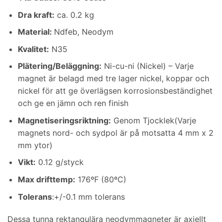
Dra kraft:
ca. 0.2 kg
Material:
Ndfeb, Neodym
Kvalitet:
N35
Plätering/Beläggning
:
Ni-cu-ni (Nickel) – Varje
magnet är belagd med tre lager nickel, koppar och
nickel för att ge överlägsen korrosionsbeständighet
och ge en jämn och ren finish
Magnetiseringsriktning
:
Genom Tjocklek(Varje
magnets nord- och sydpol är på motsatta 4 mm x 2
mm ytor)
Vikt
:
0.12 g/styck
Max drifttemp
:
176ºF (80ºC)
Tolerans
:+/-0.1 mm tolerans
Dessa tunna rektangulära neodymmagneter är axiellt