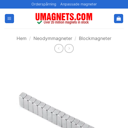
Hoppa
Orderspårning
Anpassade magneter
till
innehållet
Hem
/
Neodymmagneter
/
Blockmagneter