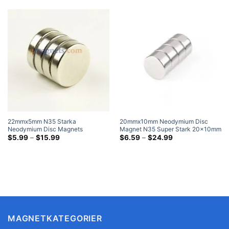
22mmx5mm N35 Starka
20mmx10mm Neodymium Disc
Neodymium Disc Magnets
Magnet N35 Super Stark 20x10mm
Nickelpläterade Rare Earth Round
Prisklass:
Rare Earth Runda Extremt Stora
Prisklass:
$
5.99
–
$
15.99
$
6.59
–
$
24.99
$5.99
$6.59
Magnet För Hantverk
magneter
genom
genom
$15.99
$24.99
MAGNETKATEGORIER