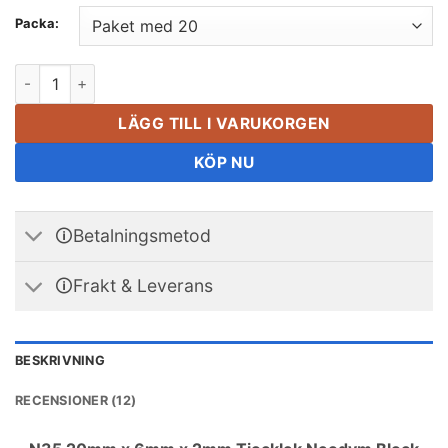
Packa:
20mmx6mmx2mm tjock neodymblockmagnet N35 tunna magneter 
LÄGG TILL I VARUKORGEN
KÖP NU
🛈Betalningsmetod
🛈Frakt & Leverans
BESKRIVNING
RECENSIONER (12)