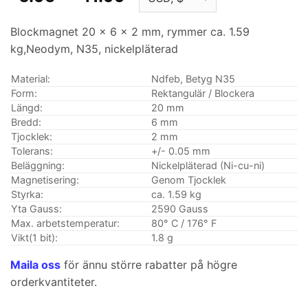
baserat på
$6.95
kundbetyg
genom
Blockmagnet 20 x 6 x 2 mm, rymmer ca. 1.59
$41.99
kg,Neodym, N35, nickelpläterad
Material:
Ndfeb, Betyg N35
Form:
Rektangulär / Blockera
Längd:
20 mm
Bredd:
6 mm
Tjocklek:
2 mm
Tolerans:
+/- 0.05 mm
Beläggning:
Nickelpläterad (Ni-cu-ni)
Magnetisering:
Genom Tjocklek
Styrka:
ca. 1.59 kg
Yta Gauss:
2590 Gauss
Max. arbetstemperatur:
80° C / 176° F
Vikt(1 bit):
1.8 g
Maila oss
för ännu större rabatter på högre
orderkvantiteter.