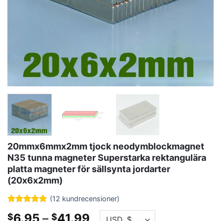
20mmx6mmx2mm tjock neodymblockmagnet
N35 tunna magneter Superstarka rektangulära
platta magneter för sällsynta jordarter
(20x6x2mm)
(
12
kundrecensioner)
Betyg
11
4.91
Prisklass:
6.95
–
41.99
$
$
ut ur 5