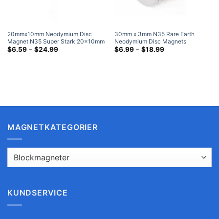
20mmx10mm Neodymium Disc
30mm x 3mm N35 Rare Earth
Magnet N35 Super Stark 20x10mm
Neodymium Disc Magnets
Rare Earth Runda Extremt Stora
Prisklass:
30x3mm Stark rund magnet
Prisklass:
$
6.59
–
$
24.99
$
6.99
–
$
18.99
$6.59
$6.99
magneter
Mycket kraftfull magnetrea
genom
genom
$24.99
$18.99
MAGNETKATEGORIER
KUNDSERVICE