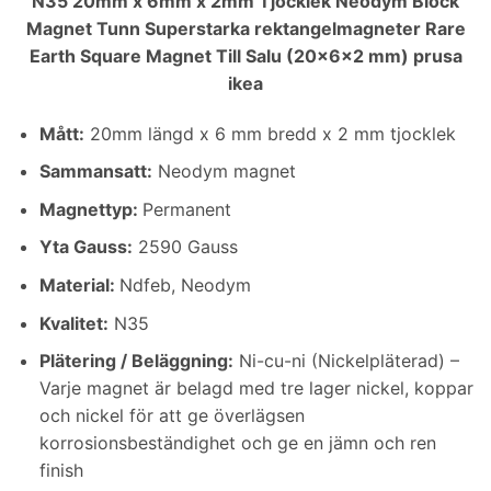
N35 20mm x 6mm x 2mm Tjocklek Neodym Block
Magnet Tunn Superstarka rektangelmagneter Rare
Earth Square Magnet Till Salu (20x6x2 mm) prusa
ikea
Mått
:
20mm längd x 6 mm bredd x 2 mm tjocklek
Sammansatt:
Neodym magnet
Magnettyp:
Permanent
Yta Gauss:
2590 Gauss
Material:
Ndfeb, Neodym
Kvalitet:
N35
Plätering / Beläggning
:
Ni-cu-ni (Nickelpläterad) –
Varje magnet är belagd med tre lager nickel, koppar
och nickel för att ge överlägsen
korrosionsbeständighet och ge en jämn och ren
finish