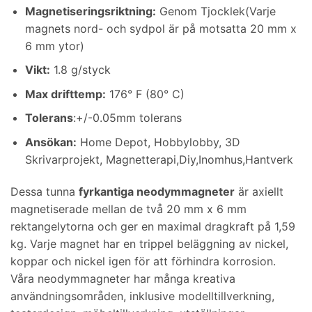
Magnetiseringsriktning
:
Genom Tjocklek(Varje
magnets nord- och sydpol är på motsatta 20 mm x
6 mm ytor)
Vikt
:
1.8 g/styck
Max drifttemp
:
176° F (80° C)
Tolerans
:+/-0.05mm tolerans
Ansökan:
Home Depot, Hobbylobby, 3D
Skrivarprojekt, Magnetterapi,Diy,Inomhus,Hantverk
Dessa tunna
fyrkantiga neodymmagneter
är axiellt
magnetiserade mellan de två 20 mm x 6 mm
rektangelytorna och ger en maximal dragkraft på 1,59
kg. Varje magnet har en trippel beläggning av nickel,
koppar och nickel igen för att förhindra korrosion.
Våra neodymmagneter har många kreativa
användningsområden, inklusive modelltillverkning,