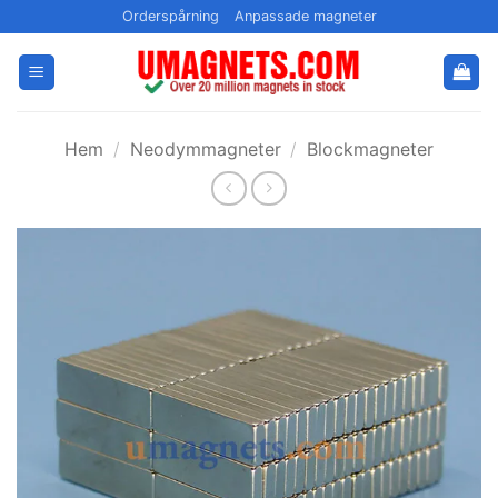
Hoppa
Orderspårning
Anpassade magneter
till
innehållet
Hem
/
Neodymmagneter
/
Blockmagneter