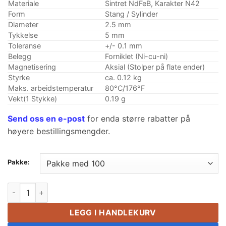
$6.86.
$6.58.
Materiale
Sintret NdFeB, Karakter N42
Form
Stang / Sylinder
Diameter
2.5 mm
Tykkelse
5 mm
Toleranse
+/- 0.1 mm
Belegg
Forniklet (Ni-cu-ni)
Magnetisering
Aksial (Stolper på flate ender)
Styrke
ca. 0.12 kg
Maks. arbeidstemperatur
80°C/176°F
Vekt(1 Stykke)
0.19 g
Send oss ​​en e-post
for enda større rabatter på
høyere bestillingsmengder.
Pakke:
2.5mm x 5mm neodymstangmagneter N42 Sjeldne jordsylind
LEGG I HANDLEKURV