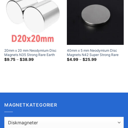
20mm x 20 mm Neodymium Disc
40mm x 5 mm Neodymium Disc
Magnets N35 Strong Rare Earth
Magnets N42 Super Strong Rare
Sylinder Magnet 20x20 mm Heavy
Prisklasse:
Earth 40x5 mm store
Prisklasse:
$
9.75
–
$
38.99
$
4.99
–
$
25.99
$9.75
$4.99
Duty Magnets
kjøleskapsmagneter Home Depot
gjennom
gjennom
$38.99
$25.99
MAGNETKATEGORIER