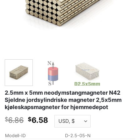
2.5mm x 5mm neodymstangmagneter N42
Sjeldne jordsylindriske magneter 2,5x5mm
kjøleskapsmagneter for hjemmedepot
Opprinnelig
Gjeldende
6.86
6.58
$
$
pris
pris
var:
er:
Modell-ID
D-2.5-05-N