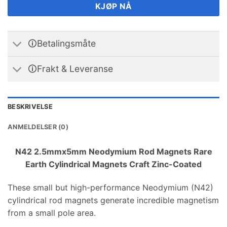
KJØP NÅ
🛈Betalingsmåte
🛈Frakt & Leveranse
BESKRIVELSE
ANMELDELSER (0)
N42 2.5mmx5mm Neodymium Rod Magnets Rare
Earth Cylindrical Magnets Craft Zinc-Coated
These small but high-performance Neodymium
(N42)
cylindrical rod magnets generate incredible magnetism
from a small pole area
.