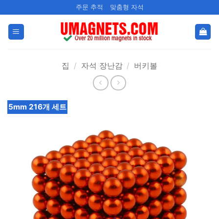
콘
주문 추적
맞춤형 자석
텐
츠
로
건
집
/
자석 장난감
/
버키볼
너
뛰
기
5mm 216개 세트