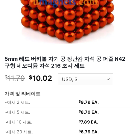
5mm 레드 버키볼 자기 공 장난감 자석 공 퍼즐 N42
구형 네오디뮴 자석 216 조각 세트
원
현
11.79
10.02
$
$
래
재
가
가
가격 및 리베이트
격
격
~에서 2 세트.
$
9.79 EA.
은:
은:
$11.79.
$10.02.
~에서 5 세트.
$
8.79 EA.
~에서 10 세트.
$
7.89 EA.
~에서 20 세트.
$
6.79 EA.