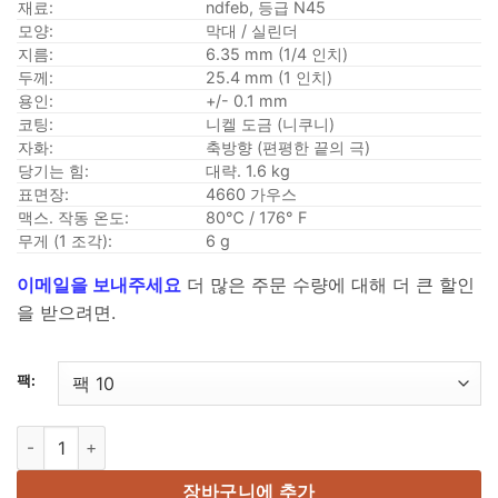
$10.99
재료:
ndfeb, 등급 N45
~
모양:
막대 / 실린더
지름:
6.35 mm (1/4 인치)
을
두께:
25.4 mm (1 인치)
통
용인:
+/- 0.1 mm
해
코팅:
니켈 도금 (니쿠니)
$70.99
자화:
축방향 (편평한 끝의 극)
당기는 힘:
대략. 1.6 kg
표면장:
4660 가우스
맥스. 작동 온도:
80℃ / 176° F
무게 (1 조각):
6 g
이메일을 보내주세요
더 많은 주문 수량에 대해 더 큰 할인
을 받으려면.
팩:
1/4" ~이다. x 1" 두꺼운 네오디뮴 막대 자석 N45 강한 희토류 실린더 자
장바구니에 추가