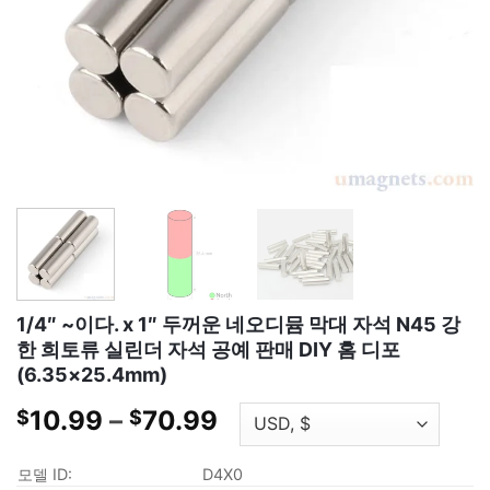
1/4″ ~이다. x 1″ 두꺼운 네오디뮴 막대 자석 N45 강
한 희토류 실린더 자석 공예 판매 DIY 홈 디포
(6.35×25.4mm)
가
10.99
–
70.99
$
$
격
대:
모델 ID:
D4X0