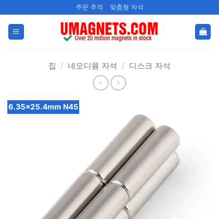
콘
주문 추적
맞춤형 자석
텐
츠
로
건
집
/
네오디뮴 자석
/
디스크 자석
너
뛰
기
6.35x25.4mm N45