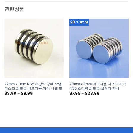
관련상품
20 x3mm
22mm x 2mm N35 초강력 공예 모델
20mm x 3mm 네오디뮴 디스크 자석
디스크 희토류 네오디뮴 자석 니켈 도
N35 초강력 희토류 실린더 자석
금 매우 강한 자석이 필요합니다
가
20x3mm 강력한 원형 자석
가
$
3.99
–
$
8.99
$
7.95
–
$
28.99
격
격
대:
대:
$3.99
$7.95
~
~
을
을
통
통
해
해
$8.99
$28.99