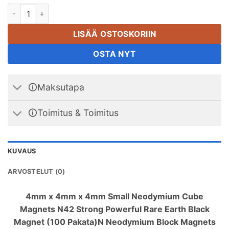
4mmx4mmx4mm pienet neodyymikuutiomagneetit Vahvat ja te
LISÄÄ OSTOSKORIIN
OSTA NYT
🛈Maksutapa
🛈Toimitus & Toimitus
KUVAUS
ARVOSTELUT (0)
4
mm x 4mm x 4mm Small Neodymium Cube
Magnets N42 Strong Powerful Rare Earth Black
Magnet
(100 Pakata)
N Neodymium Block Magnets