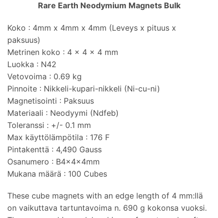
Rare Earth Neodymium Magnets Bulk
Koko : 4
mm x 4mm x 4mm
(Leveys x pituus x
paksuus)
Metrinen koko : 4 x 4 x 4 mm
Luokka : N42
Vetovoima : 0.69 kg
Pinnoite : Nikkeli-kupari-nikkeli (Ni-cu-ni)
Magnetisointi : Paksuus
Materiaali : Neodyymi (Ndfeb)
Toleranssi : +/- 0.1 mm
Max käyttölämpötila : 176 F
Pintakenttä : 4,490 Gauss
Osanumero :
B4x4x4mm
Mukana määrä : 100
Cubes
These cube magnets with an edge length of
4 mm:llä
on vaikuttava tartuntavoima n. 690 g kokonsa vuoksi.