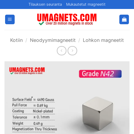
Siirry
Tilauksen seuranta
Mukautetut magneetit
sisältöön
Kotiin
/
Neodyymimagneetit
/
Lohkon magneetit