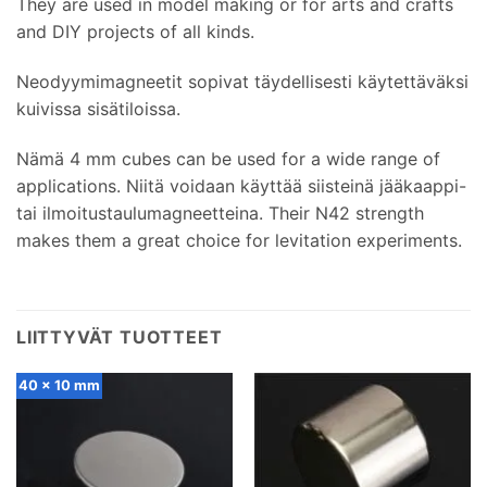
They are used in model making or for arts and crafts
and DIY projects of all kinds
.
Neodyymimagneetit sopivat täydellisesti käytettäväksi
kuivissa sisätiloissa.
Nämä 4
mm cubes can be used for a wide range of
applications
. Niitä voidaan käyttää siisteinä jääkaappi-
tai ilmoitustaulumagneetteina.
Their N42 strength
makes them a great choice for levitation experiments
.
LIITTYVÄT TUOTTEET
40 x 10 mm