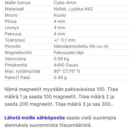
Mallin tunnus
Cube-4mm
Materiaali
Ndfeb, Luokka N42
Muoto
Kuutio
Pituus
4 mm
Leveys
4 mm
Paksuus
4 mm
Toleranssi
+/- 0.1 mm
Pinnoite
Nikkelipinnoitettu (Ni-cu-ni)
Magnetisointi
Paksuuden läpi
Vetovoima
0.69 kg
Pintakenttä
4490 Gauss
Max. työlämpötila
80° C(176° f)
Paino(1 Pala)
0.49 g
Nämä magneetit myydään pakkauksissa 100. Tilaa
määrä 1 ja saada 100 magneetit. Tilaa määrä 2 ja
saada 200 magneetit. Tilaa määrä 3 ja saa 300...
Lähetä meille sähköpostia
saada vielä suurempia
alennuksia suuremmista tilausmääristä.