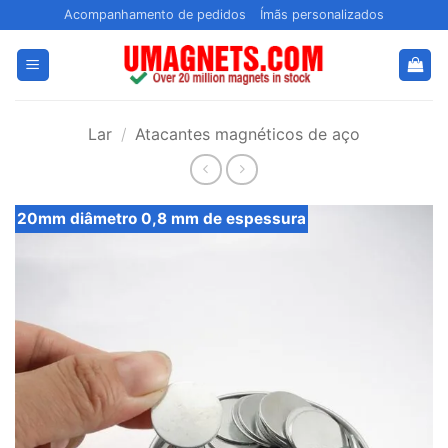
Pular
Acompanhamento de pedidos
Ímãs personalizados
para
o
conteúdo
Lar
/
Atacantes magnéticos de aço
20mm diâmetro 0,8 mm de espessura