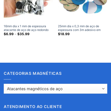
16mm dia x 1 mm de espessura
25mm dia x 0,3 mm de aço de
atacante de aço de aço redondo
espessura com 3m adesivo em
placas de greve de aço metal
Faixa
branco redondo placas de ataque
$
6.99
–
$
35.99
$
18.99
de
de metal redondo (100 Pacote)
preço:
$6.99
através
$35.99
CATEGORIAS MAGNÉTICAS
ATENDIMENTO AO CLIENTE