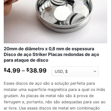
20mm de diâmetro x 0,8 mm de espessura
Disco de aço Striker Placas redondas de aço
para ataque de disco
Faixa
4.99
–
38.99
$
$
de
preço:
Esses discos de aço são a solução perfeita para
$4.99
instalar uma superfície magnética para a qual os ímãs
através
grudam. As placas de metal não são à prova de
$38.99
ferrugem e, portanto, não são adequadas para uso ao
ar livre. Use esses discos de metal em combinação